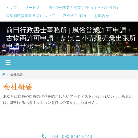
コ
トップ
サービス
風俗1号営業の開業手続 （キャバクラ等）
ン
深夜酒類提供飲食店について
料金のご案内
お問合せ
テ
ン
前田行政書士事務所 | 風俗営業許可申請・
ツ
へ
古物商許可申請・たばこ小売販売業出張所
ス
申請サポート
キ
ッ
前田行政書士事務所は、風俗営業許可申請・古物商許可申請・たばこ小売販
プ
売業出張所申請サポートなど、あらゆるご依頼に対し親身になってサポート
いたします。 越谷、春日部、草加、さいたま市、川口、行田、上尾、幸手、
久喜、岩槻、所沢など埼玉全域対応
ホ
会社概要
ー
ム
会社概要
あなたは自身や自身の作品を紹介したいアーティストかもしれないし、あるい
は、説明するべきミッションを持つ企業かもしれません。
TEL: 090-8444-5143